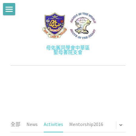
部落格分類
舊生會主頁
所有博客分類
關於我們
News
母佑舊同學會中華區
最新消息
關於舊生會
聖母書院支會
Activities
歷史
學術提升計劃
Mentorship2013
宗旨
學長計劃
Mentorship2014
架構
社創校園
Mentorship2015
會徽及會章
活動
Mentorship2016
幹事成員
會訊
全部
News
Activities
Mentorship2016
Mentorship2017
會員
相片／影片