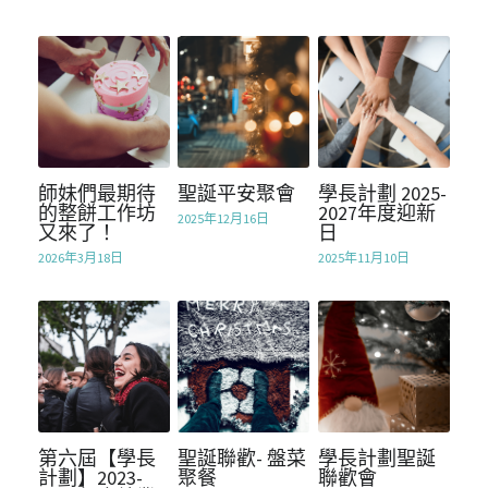
Mentorship2018
校友會基金
支持我們
2021
Mentorship2019
2017
聯絡我們
Mentorship2020
2016
英文網站 / English Website
Mentorship2021
師妹們最期待
聖誕平安聚會
學長計劃 2025-
2015
的整餅工作坊
2027年度迎新
2025年12月16日
又來了！
日
Mentorship2022
2014
2026年3月18日
2025年11月10日
Mentorship2023
2013
Mentorship2024
Mentorship2025
SocialInnovation2223
第六屆【學長
聖誕聯歡- 盤菜
學長計劃聖誕
計劃】2023-
聚餐
聯歡會