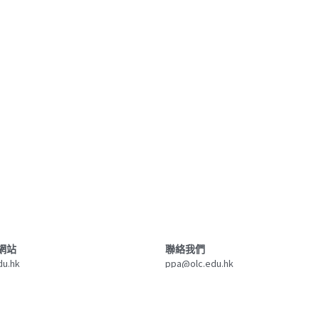
網站
聯絡我們
du.hk
ppa@olc.edu.hk
© 2017 母佑舊同學會中華區聖母書院支會。 
免責聲明
網站地圖
 .