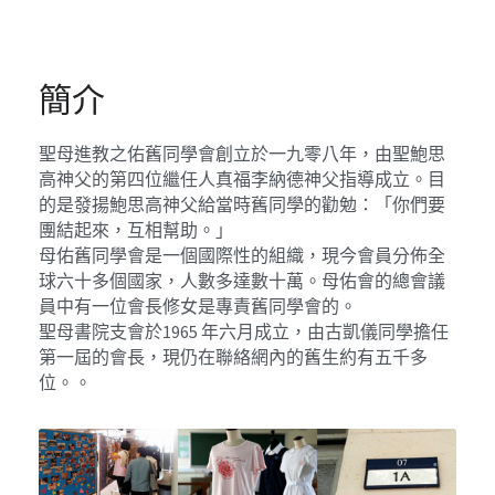
Mentorship2018
校友會基金
支持我們
2021
Mentorship2019
簡介
2017
聯絡我們
Mentorship2020
2016
英文網站 / English Website
聖母進教之佑舊同學會創立於一九零八年，由聖鮑思
高神父的第四位繼任人真福李納德神父指導成立。目
Mentorship2021
2015
的是發揚鮑思高神父給當時舊同學的勸勉：「你們要
團結起來，互相幫助。」
Mentorship2022
2014
母佑舊同學會是一個國際性的組織，現今會員分佈全
球六十多個國家，人數多達數十萬。母佑會的總會議
Mentorship2023
2013
員中有一位會長修女是專責舊同學會的。
聖母書院支會於1965 年六月成立，由古凱儀同學擔任
Mentorship2024
第一屆的會長，現仍在聯絡網內的舊生約有五千多
位。。
Mentorship2025
SocialInnovation2223