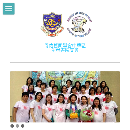
部落格分類
舊生會主頁
所有博客分類
關於我們
News
母佑舊同學會中華區
最新消息
關於舊生會
聖母書院支會
Activities
歷史
學術提升計劃
Mentorship2013
宗旨
學長計劃
Mentorship2014
架構
社創校園
Mentorship2015
會徽及會章
活動
Mentorship2016
幹事成員
會訊
Mentorship2017
會員
相片／影片