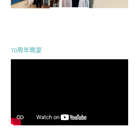
SocialInnovation2324
SocialInnovation2425
Mentorship2026
70周年晚宴