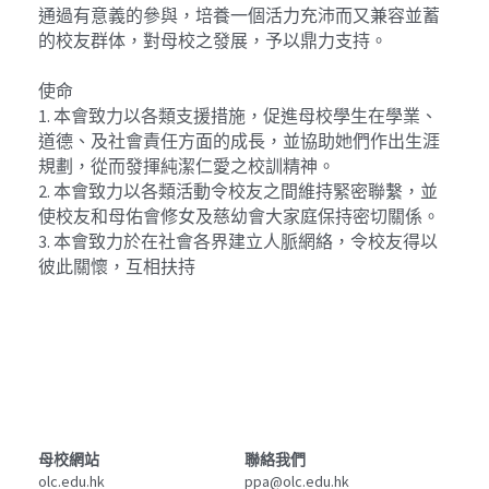
通過有意義的參與，培養一個活力充沛而又兼容並蓄
Mentorship2018
校友會基金
的校友群体，對母校之發展，予以鼎力支持。
支持我們
2021
Mentorship2019
使命
2017
聯絡我們
1. 本會致力以各類支援措施，促進母校學生在學業、
Mentorship2020
道德、及社會責任方面的成長，並協助她們作出生涯
2016
英文網站 / English Website
規劃，從而發揮純潔仁愛之校訓精神。
Mentorship2021
2. 本會致力以各類活動令校友之間維持緊密聯繫，並
2015
使校友和母佑會修女及慈幼會大家庭保持密切關係。
Mentorship2022
3. 本會致力於在社會各界建立人脈網絡，令校友得以
2014
彼此關懷，互相扶持
Mentorship2023
2013
Mentorship2024
Mentorship2025
SocialInnovation2223
母校網站
聯絡我們
olc.edu.hk
ppa@olc.edu.hk