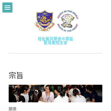
部落格分類
舊生會主頁
所有博客分類
關於我們
News
母佑舊同學會中華區
最新消息
關於舊生會
聖母書院支會
Activities
歷史
學術提升計劃
Mentorship2013
宗旨
學長計劃
Mentorship2014
宗旨
架構
社創校園
Mentorship2015
會徽及會章
活動
Mentorship2016
幹事成員
會訊
Mentorship2017
會員
願景
相片／影片