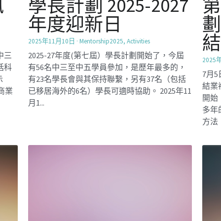
領袖訓練營
營
SocialInnovation2425
社創校園小組於14-15/12安排了"領袖訓練營"給
Social
高年班同學, 旨在提升學生的自信心、領導技
組於
為了
能、團隊合作能力和責任感，培養未來的領導
目標
們成
者。通過活動如滑索、木樑行走和團體練習，
試、
生舉
學生可以展示自己的優...
、模擬
作坊
作的