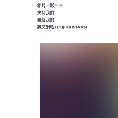
相片／影片
支持我們
聯絡我們
聖母書院法團校
英文網站 / English Website
會校友校董選舉
果公佈
2026年7月4日
·
News
親愛的校友： <2026/27 至 2027/28 年度
院法團校董會校友校董選舉結果公佈> 2026
至 2027/28 年度聖母書院法團校董會校友
選舉提名現已結束，由於...