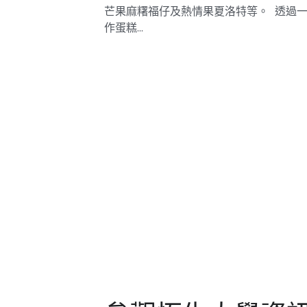
參觀恆生大學資
日
2025年11月16日
·
Mentorship2025
「學長計劃」於11月15日，4名學長、9名
及中四學生參觀香港恆生大學資訊日，包
技智能展覽會，機械狗和AI音樂創作軟件
範，參觀VR體驗館，認識科技產品如何令
模式更先進，還有了解各商業...