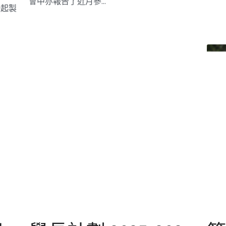
訊
學長計劃 2025-2027
年度迎新日
劃
2025年11月10日
·
Mentorship2025,
Activities
中三
2025-27年度(第七屆）學長計劃開始了，今屆
2025
括科
有56名中三至中五學員參加，是歷年最多的，
7月5
示
有23名學長會與其保持聯繫，另有37名（包括
結業
商業
已移居海外的6名）學長可適時協助。 2025年11
開始
月1...
多年
方法