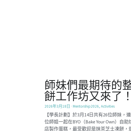
店製作蛋糕，最受歡迎是抹茶芝士凍餅，
芒果麻糬福仔及熱情果夏洛特等。 透過
作蛋糕...