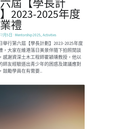
環球視野對談工作
坊
Innovation2425
讓學生們對世界有更多的了解，並準備他
為未來的青年領袖。社創校園小組為S.5學
辦了一場環球視野對談工作坊。學生在工
中可以與一些在香港從事特定社會事業工
跨國領袖進行對話，了解他們...