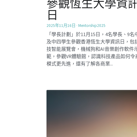
可持續發展目標
(SDGs) 領袖訓練
SocialInnovation2425
社創校園小組聯同聖母書院學生領袖發展
11-12/10， 為學生領導組織了可持續發展
(SDGs) 領袖訓練營。活動包括領導潛力測
2030年可持續發展目標(SDGs) 模擬體驗
法...