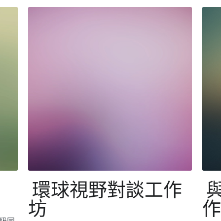
全級同
SocialInnovation2324
Social
戲讓
社創小組於4/12舉辦了全級中五學生參與互文
社創
在不
教社舉行認識全球領袖工作坊，工作坊分兩部
會進
品
份，一部份是在港的海外領袖分享全球面對的
Gl
問題，以及他們如何身體力行去協助改善社會
情況
問題。另一部份則以真人圖書館的...
挑戰