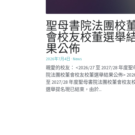
師妹們最期待的
餅工作坊又來了
2026年3月18日
·
Mentorship2026,
Activities
【學長計劃】於3月14日共有26位師妹，連
位師姐一起在BYO（Bake Your Own）自