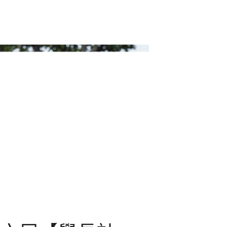
第六屆【學長計
】2023-2025年度
結業禮
年7月5日
·
Mentorship2025,
Activities
日舉行第六屆【學長計劃】2023-2025年度
禮，大家在維港落日美景伴隨下拍照閒談
，感謝資深土木工程師霍穎壎教授，他以
的師友經驗道出青少年的困惑及建議應對
，鼓勵學員在有需要...