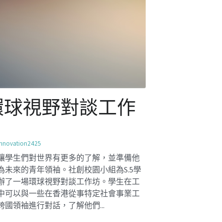
與少數族裔對談工
作坊