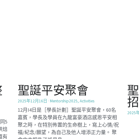
福/紀念/願望，為自己及他人增添正力量。 聚
還有
會中亦報告了近月參...
一起製