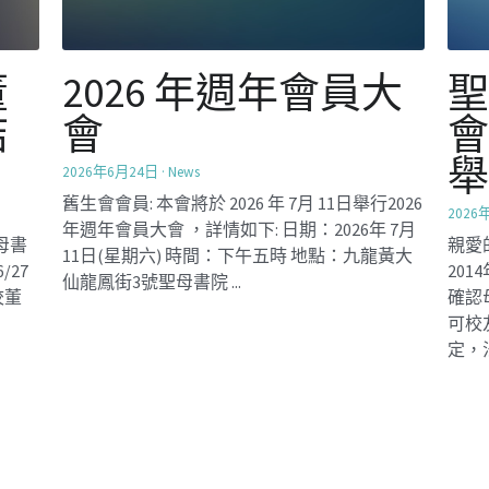
整
聖誕平安聚會
！
2025年12月16日
·
Mentorship2025,
Activities
12月I4日是［學長計劃］聖誕平安聚會，60名
2025
嘉賓，學長及學員在九龍富豪酒店感恩平安相
同5
聚之時，在特別佈置的生命樹上，寫上心情/祝
助烘焙