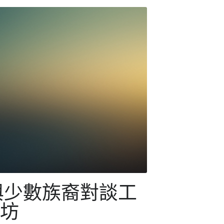
Innovation2324
小組於17/1舉辦了全級中五學生參與樂施
行無窮世界教育活動，活動邀請了Wedo
obal的少數族裔文化大使分享她們在香港的
，並透過遊戲了解少數族裔文化、生活及
，少數族裔文化大...