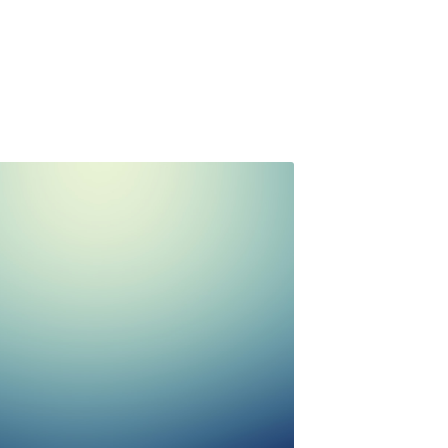
聖母書院法團校董
會「校友校董」選
舉通告
年5月29日
·
News
的校友： 聖母書院法團校董會已於
4年8月29日正式成立，並於2014年11月29日
母佑舊同學會—中華區聖母書院支會為認
友會。根據教育條例及法團 校董會章程規
團校...