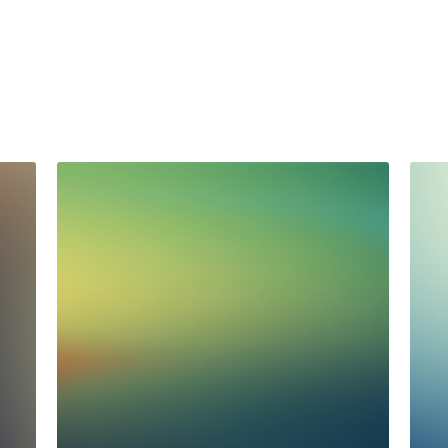
董
2026 年週年會員大
結
會
2026年6月24日
·
News
舊生會會員: 本會將於 2026 年 7月 11日舉行2026
2026
年週年會員大會 ，詳情如下: 日期：2026年 7月
聖母書
親愛
11日(星期六) 時間：下午五時 地點：九龍黃大
/27
201
仙龍鳳街3號聖母書院 ...
校董
確認
可校
定，法