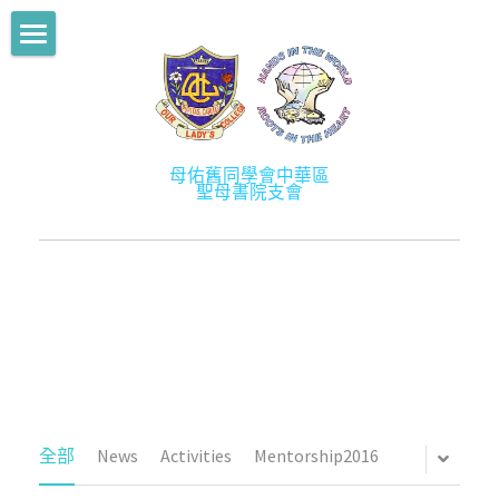
部落格分類
舊生會主頁
所有博客分類
關於我們
News
母佑舊同學會中華區
最新消息
關於舊生會
聖母書院支會
Activities
歷史
學術提升計劃
Mentorship2013
宗旨
學長計劃
Mentorship2014
架構
社創校園
Mentorship2015
會徽及會章
活動
Mentorship2016
幹事成員
會訊
全部
News
Activities
Mentorship2016
Mentorship2017
會員
相片／影片