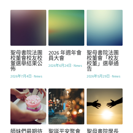
Mentorship2018
校友會基金
支持我們
2021
Mentorship2019
2017
聯絡我們
Mentorship2020
2016
英文網站 / English Website
Mentorship2021
聖母書院法團
2026 年週年會
聖母書院法團
2015
校董會校友校
員大會
校董會「校友
董選舉結果公
校董」選舉通
Mentorship2022
2026年6月24日
·
News
2014
佈
告
2026年7月4日
·
News
2026年5月29日
·
News
Mentorship2023
2013
Mentorship2024
Mentorship2025
SocialInnovation2223
師妹們最期待
聖誕平安聚會
聖母書院學長