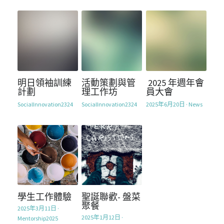
明日領袖訓練
活動策劃與管
2025 年週年會
計劃
理工作坊
員大會
SocialInnovation2324
SocialInnovation2324
2025年6月20日
·
News
學生工作體驗
聖誕聯歡- 盤菜
聚餐
2025年3月11日
·
2025年1月12日
·
Mentorship2025