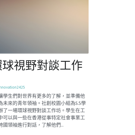
與少數族裔對談工
作坊