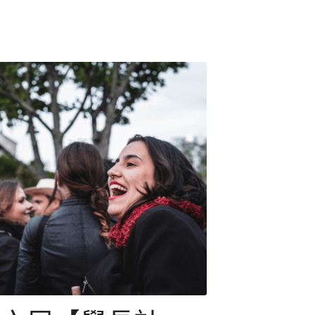
第六屆【學長計
】2023-2025年度
結業禮
年7月5日
·
Mentorship2025,
Activities
日舉行第六屆【學長計劃】2023-2025年度
禮，大家在維港落日美景伴隨下拍照閒談
，感謝資深土木工程師霍穎壎教授，他以
的師友經驗道出青少年的困惑及建議應對
，鼓勵學員在有需要...