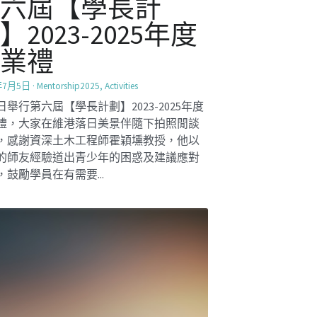
環球視野對談工作
坊
Innovation2425
讓學生們對世界有更多的了解，並準備他
為未來的青年領袖。社創校園小組為S.5學
辦了一場環球視野對談工作坊。學生在工
中可以與一些在香港從事特定社會事業工
跨國領袖進行對話，了解他們...