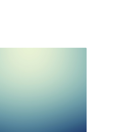
聖母書院法團校董
會「校友校董」選
舉通告
年5月29日
·
News
的校友： 聖母書院法團校董會已於
4年8月29日正式成立，並於2014年11月29日
母佑舊同學會—中華區聖母書院支會為認
友會。根據教育條例及法團 校董會章程規
團校...