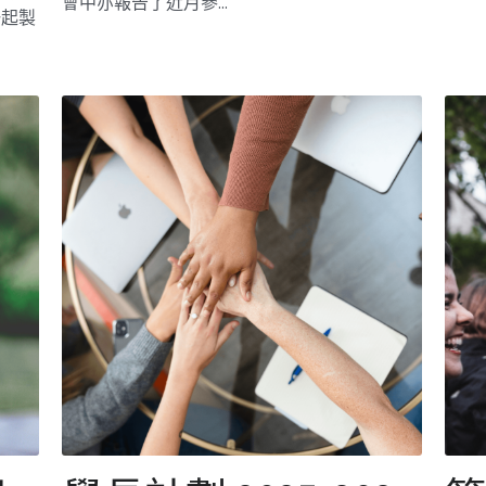
訊
學長計劃 2025-2027
年度迎新日
劃
2025年11月10日
·
Mentorship2025,
Activities
中三
2025-27年度(第七屆）學長計劃開始了，今屆
2025
括科
有56名中三至中五學員參加，是歷年最多的，
7月5
示
有23名學長會與其保持聯繫，另有37名（包括
結業
商業
已移居海外的6名）學長可適時協助。 2025年11
開始
月1...
多年
方法