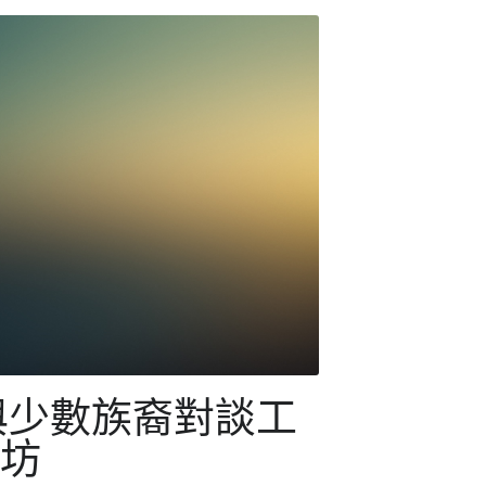
Innovation2324
小組於17/1舉辦了全級中五學生參與樂施
行無窮世界教育活動，活動邀請了Wedo
obal的少數族裔文化大使分享她們在香港的
，並透過遊戲了解少數族裔文化、生活及
，少數族裔文化大...