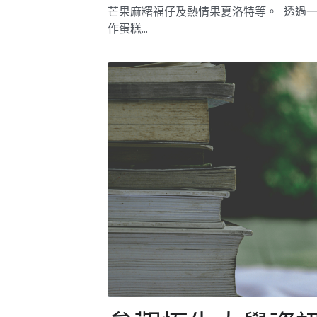
參觀恆生大學資
日
2025年11月16日
·
Mentorship2025
「學長計劃」於11月15日，4名學長、9名
及中四學生參觀香港恆生大學資訊日，包
技智能展覽會，機械狗和AI音樂創作軟件
範，參觀VR體驗館，認識科技產品如何令
模式更先進，還有了解各商業...