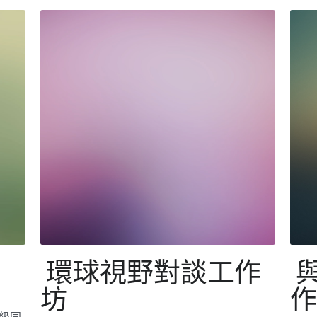
全級同
SocialInnovation2324
Social
戲讓
社創小組於4/12舉辦了全級中五學生參與互文
社創
在不
教社舉行認識全球領袖工作坊，工作坊分兩部
會進
品
份，一部份是在港的海外領袖分享全球面對的
Gl
問題，以及他們如何身體力行去協助改善社會
情況
問題。另一部份則以真人圖書館的...
挑戰