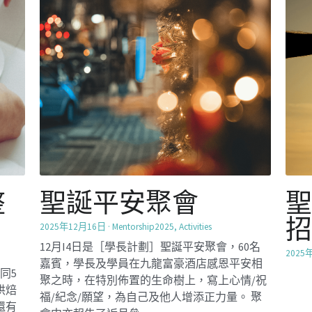
福/紀念/願望，為自己及他人增添正力量。 聚
還有
會中亦報告了近月參...
一起製