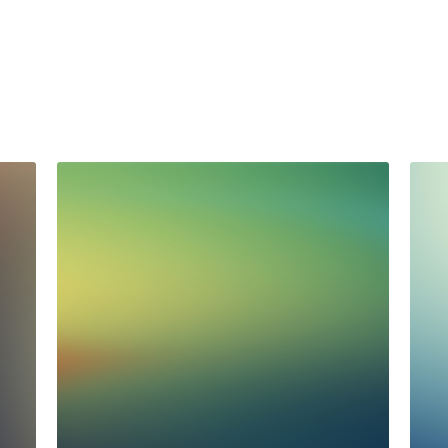
董
2026 年週年會員大
結
會
2026年6月24日
·
News
舊生會會員: 本會將於 2026 年 7月 11日舉行2026
2026
年週年會員大會 ，詳情如下: 日期：2026年 7月
聖母書
親愛
11日(星期六) 時間：下午五時 地點：九龍黃大
/27
201
仙龍鳳街3號聖母書院 ...
校董
確認
可校
定，法