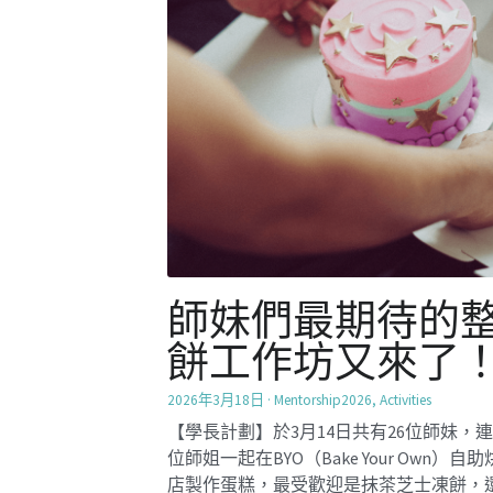
店製作蛋糕，最受歡迎是抹茶芝士凍餅，
芒果麻糬福仔及熱情果夏洛特等。 透過
作蛋糕...