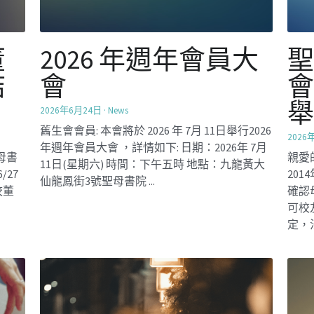
整
聖誕平安聚會
！
2025年12月16日
·
Mentorship2025,
Activities
12月I4日是［學長計劃］聖誕平安聚會，60名
2025
嘉賓，學長及學員在九龍富豪酒店感恩平安相
同5
聚之時，在特別佈置的生命樹上，寫上心情/祝
助烘焙