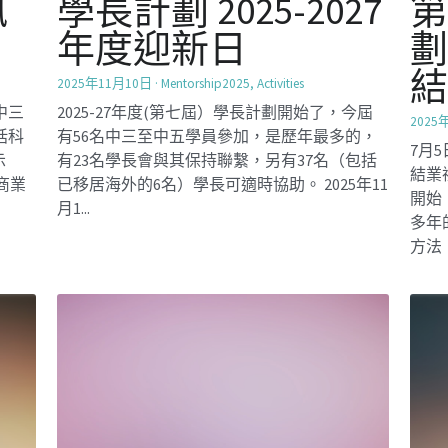
領袖訓練營
營
SocialInnovation2425
社創校園小組於14-15/12安排了"領袖訓練營"給
Social
高年班同學, 旨在提升學生的自信心、領導技
組於
為了
能、團隊合作能力和責任感，培養未來的領導
目標
們成
者。通過活動如滑索、木樑行走和團體練習，
試、
生舉
學生可以展示自己的優...
、模擬
作坊
作的