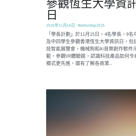
可持續發展目標
(SDGs) 領袖訓練
SocialInnovation2425
社創校園小組聯同聖母書院學生領袖發展
11-12/10， 為學生領導組織了可持續發展
(SDGs) 領袖訓練營。活動包括領導潛力測
2030年可持續發展目標(SDGs) 模擬體驗
法...