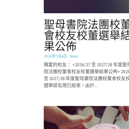
師妹們最期待的
餅工作坊又來了
2026年3月18日
·
Mentorship2026,
Activities
【學長計劃】於3月14日共有26位師妹，連
位師姐一起在BYO（Bake Your Own）自