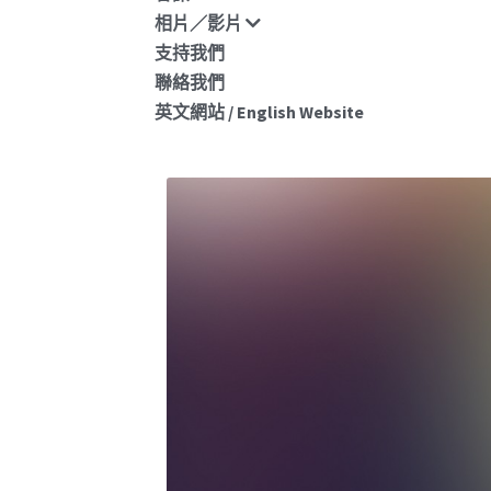
相片／影片
支持我們
聯絡我們
聖母書院法團校
英文網站 / English Website
會校友校董選舉
果公佈
2026年7月4日
·
News
親愛的校友： <2026/27 至 2027/28 年度
院法團校董會校友校董選舉結果公佈> 2026
至 2027/28 年度聖母書院法團校董會校友
選舉提名現已結束，由於...