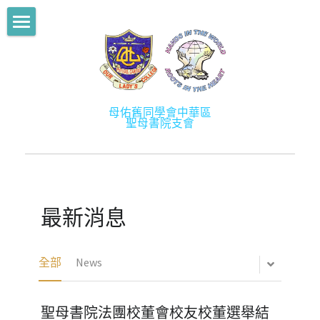
部落格分類
舊生會主頁
所有博客分類
關於我們
News
母佑舊同學會中華區
最新消息
關於舊生會
聖母書院支會
Activities
歷史
學術提升計劃
Mentorship2013
宗旨
學長計劃
Mentorship2014
最新消息
架構
社創校園
Mentorship2015
會徽及會章
活動
全部
News
Mentorship2016
幹事成員
會訊
Mentorship2017
聖母書院法團校董會校友校董選舉結
會員
相片／影片