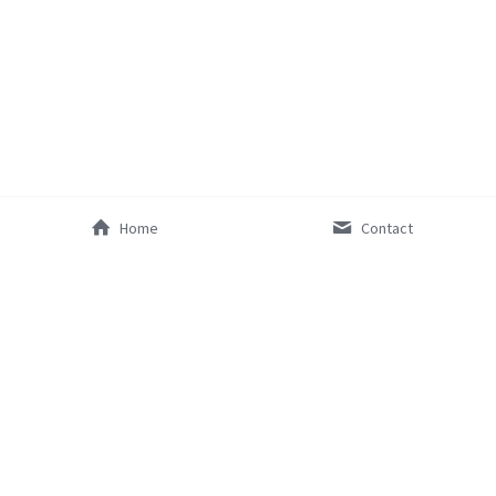
SocialInnovation2324
SocialInnovation2425
Mentorship2026
Home
Contact
母校網站
聯絡我們
olc.edu.hk
ppa@olc.edu.hk
© 2017 母佑舊同學會中華區聖母書院支會。 版權所有 不得轉
載。
免責聲明
網站地圖
 .