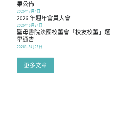
果公佈
Mentorship2018
校友會基金
2026年7月4日
支持我們
2021
2026 年週年會員大會
Mentorship2019
2017
2026年6月24日
聯絡我們
聖母書院法團校董會「校友校董」選
Mentorship2020
舉通告
2016
英文網站 / English Website
2026年5月29日
Mentorship2021
2015
Mentorship2022
更多文章
2014
Mentorship2023
2013
Mentorship2024
Mentorship2025
SocialInnovation2223