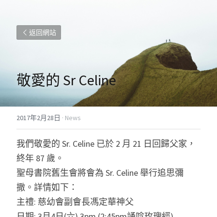
返回網站
敬愛的 Sr Celine
2017年2月28日
·
News
我們敬愛的 Sr. Celine 已於 2 月 21 日回歸父家，
終年 87 歲。
聖母書院舊生會將會為 Sr. Celine 舉行追思彌
撒。詳情如下：
主禮: 慈幼會副會長馮定華神父
日期: 3月4日(六) 3pm (2:45pm誦唸玫瑰經)