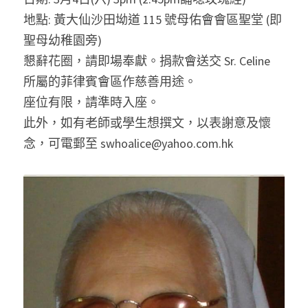
地點: 黃大仙沙田坳道 115 號母佑會會區聖堂 (即
聖母幼稚園旁)
懇辭花圈，請即場奉獻。捐款會送交 Sr. Celine 
所屬的菲律賓會區作慈善用途。
座位有限，請準時入座。
此外，如有老師或學生想撰文，以表謝意及懷
念，可電郵至 swhoalice@yahoo.com.hk