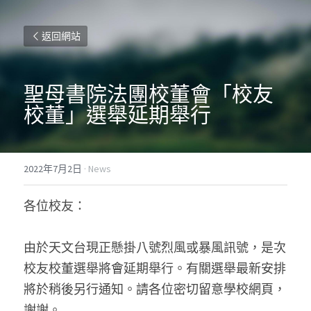
返回網站
聖母書院法團校董會「校友
校董」選舉延期舉行
2022年7月2日
·
News
各位校友：
由於天文台現正懸掛八號烈風或暴風訊號，是次
校友校董選舉將會延期舉行。有關選舉最新安排
將於稍後另行通知。請各位密切留意學校網頁，
謝謝。