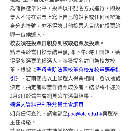
為確保選舉公平，投票以不記名方式進行，即投
票人不得在選票上寫上自己的姓名或任何可辨識
身分的符號，亦不得讓其他投票人目睹他投票給
哪一位候選人。
校友須在投票日親身到校取選票及投票。
點票將於當日投票結束後, 即下午5時正開始，獲
得最多選票的候選人，將獲提名註冊為校友校
董。根據《
聖母書院法團校董會校友校董選舉指
引
》，若兩個或以上候選人得票相同，會以抽籤
決定，抽定者即當作得票較多者。結果將不遲於
3月9日於舊生會網頁公布選舉結果。
候選人資料已刊登於舊生會網頁
如有任何查詢，請電郵至
ppa@olc.edu.hk
與選舉
主任聯絡。