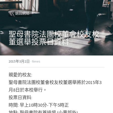
返回網站
聖母書院法團校董會校友校
董選舉投票日資料
2015年3月2日
·
News
親愛的校友:
聖母書院法團校董會校友校董選舉將於2015年3
月8日於本校舉行。
投票日資料:
時間: 早上10時30分-下午5時正
地點: 聖母書院有蓋操場 (小賣部外)