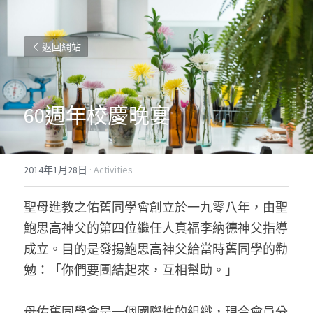
返回網站
60週年校慶晚宴
2014年1月28日
·
Activities
聖母進教之佑舊同學會創立於一九零八年，由聖
鮑思高神父的第四位繼任人真福李納德神父指導
成立。目的是發揚鮑思高神父給當時舊同學的勸
勉：「你們要團結起來，互相幫助。」
母佑舊同學會是一個國際性的組織，現今會員分