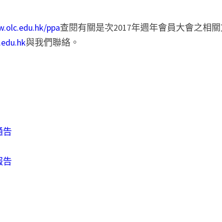
.olc.edu.hk/ppa
查閱有關是次2017年週年會員大會之相
.edu.hk
與我們聯絡。
通告
報告