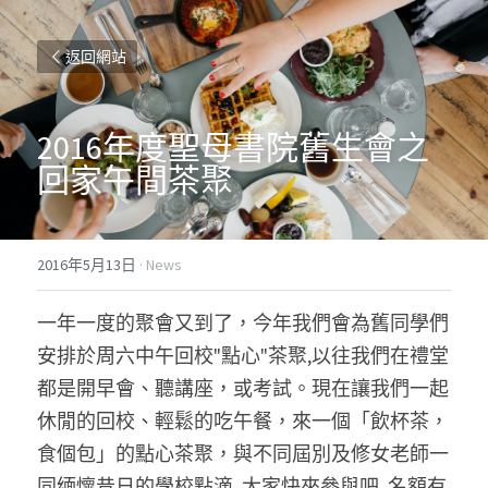
返回網站
2016年度聖母書院舊生會之
回家午間茶聚
2016年5月13日
·
News
一年一度的聚會又到了，今年我們會為舊同學們
安排於周六中午回校"點心"茶聚,以往我們在禮堂
都是開早會、聽講座，或考試。現在讓我們一起
休閒的回校、輕鬆的吃午餐，來一個「飲杯茶，
食個包」的點心茶聚，與不同屆別及修女老師一
同缅懷昔日的學校點滴, 大家快來參與吧, 名額有